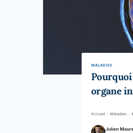
MALADIES
Pourquoi
organe i
Accueil
›
Maladies
›
Julien Maur