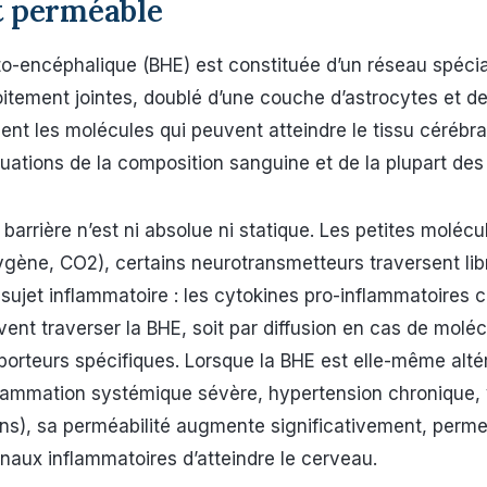
t perméable
o-encéphalique (BHE) est constituée d’un réseau spécial
oitement jointes, doublé d’une couche d’astrocytes et de 
ment les molécules qui peuvent atteindre le tissu cérébra
uations de la composition sanguine et de la plupart des 
barrière n’est ni absolue ni statique. Les petites molécul
xygène, CO2), certains neurotransmetteurs traversent li
 sujet inflammatoire : les cytokines pro-inflammatoires 
uvent traverser la BHE, soit par diffusion en cas de moléc
sporteurs spécifiques. Lorsque la BHE est elle-même alté
lammation systémique sévère, hypertension chronique, v
ons), sa perméabilité augmente significativement, perme
aux inflammatoires d’atteindre le cerveau.