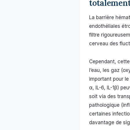
totalemen
La barrière hémat
endothéliales étr
filtre rigoureuse
cerveau des fluct
Cependant, cette 
l’eau, les gaz (o
important pour le
α, IL-6, IL-1β) pe
soit via des tran
pathologique (inf
certaines infecti
davantage de sign