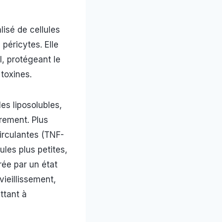
isé de cellules
péricytes. Elle
l, protégeant le
toxines.
es liposolubles,
brement. Plus
circulantes (TNF-
ules plus petites,
rée par un état
ieillissement,
ttant à