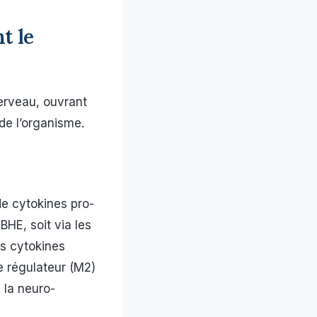
t le
erveau, ouvrant
de l’organisme.
de cytokines pro-
BHE, soit via les
s cytokines
e régulateur (M2)
 la neuro-