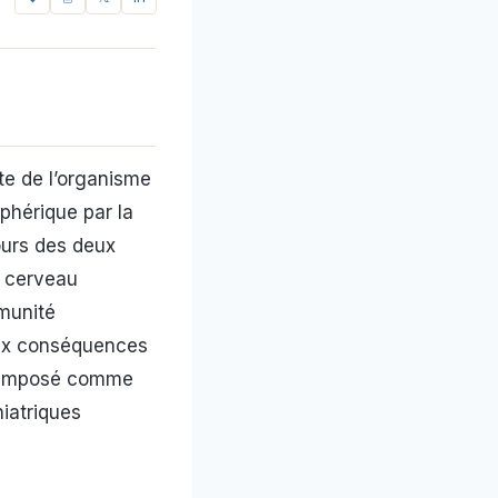
te de l’organisme
phérique par la
ours des deux
e cerveau
munité
aux conséquences
 imposé comme
iatriques