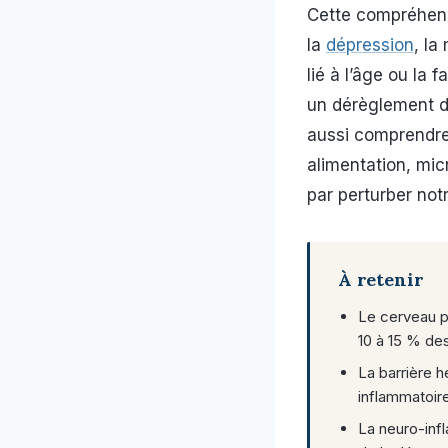
Cette compréhens
la
dépression
, la
lié à l’âge ou la
un dérèglement d
aussi comprendr
alimentation, micr
par perturber not
À retenir
Le cerveau p
10 à 15 % des
La barrière 
inflammatoire
La neuro-inf