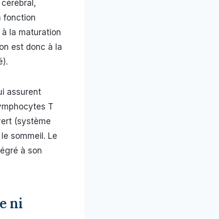
 cérébral,
a fonction
 à la maturation
ion est donc à la
é).
ui assurent
 lymphocytes T
ert (système
le sommeil. Le
tégré à son
e ni