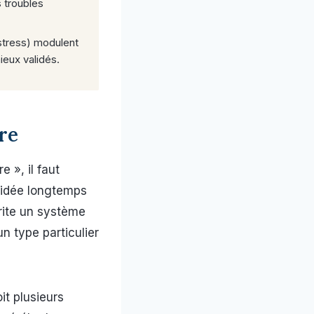
 troubles
 stress) modulent
ieux validés.
re
 », il faut
’idée longtemps
rite un système
n type particulier
it plusieurs