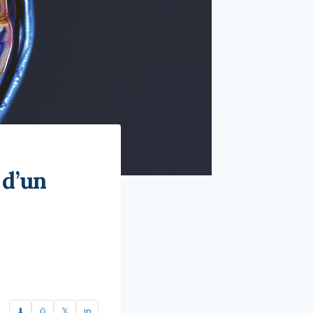
 d’un
⬇
⎙
𝕏
in